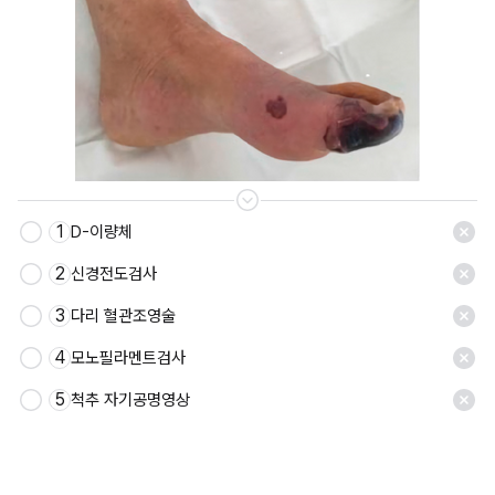
1
D-이량체
저장
2
신경전도검사
3
다리 혈관조영술
4
모노필라멘트검사
5
척추 자기공명영상