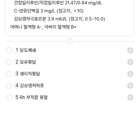
간접빌리루빈/직접빌리루빈 21.47/0.94 mg/dL
C-반응단백질 2 mg/L (참고치, ＜10)
갑상샘자극호르몬 3.9 mIU/L (참고치, 0.5~10.0)
어머니 혈액형 A-, 아버지 혈액형 B+
1
담도폐쇄
2
모유황달
3
생리적황달
4
갑상샘저하증
5
Rh 부적합 용혈