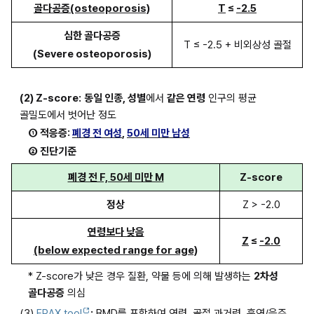
골다공증(osteoporosis)
T
 ≤ 
-2.5
심한 골다공증
T ≤ -2.5 + 비외상성 골절
(Severe osteoporosis)
(2) Z-score:
동일 인종, 성별
에서 
같은 연령
 인구의 평균 
골밀도에서 벗어난 정도
① 적응증: 
폐경 전 여성
, 
50세 미만 남성
② 진단기준
폐경 전 F, 50세 미만 M
Z-score
정상
Z > -2.0
연령보다 낮음
Z
 ≤ 
-2.0
(below expected range for age)
* Z-score가 낮은 경우 질환, 약물 등에 의해 발생하는 
2차성 
골다공증
 의심
(3) 
FRAX tool
:
 BMD를 포함하여 연령, 골절 과거력, 흡연/음주 