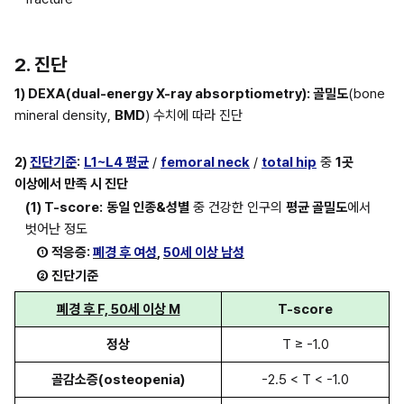
2. 진단
1) DEXA(dual-energy X-ray absorptiometry): 골밀도
(bone 
mineral density, 
BMD
) 수치에 따라 진단
2) 
진단기준
:
L1~L4 평균
 / 
femoral neck
 / 
total hip
 중 
1곳 
이상에서 만족 시 진단
(1) T-score:
동일 인종&성별
 중 건강한 인구의 
평균 골밀도
에서 
벗어난 정도
① 적응증: 
폐경 후 여성
, 
50세 이상 남성
② 진단기준
폐경 후 F, 50세 이상 M
T-score
정상
T ≥ -1.0
골감소증(osteopenia)
-2.5 < T < -1.0