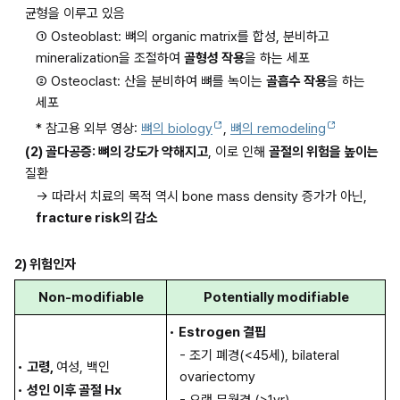
균형을 이루고 있음
① Osteoblast: 뼈의 organic matrix를 합성, 분비하고 
mineralization을 조절하여 
골형성 작용
을 하는 세포
② Osteoclast: 산을 분비하여 뼈를 녹이는 
골흡수 작용
을 하는 
세포
* 참고용 외부 영상: 
뼈의 biology
, 
뼈의 remodeling
(2) 골다공증: 뼈의 강도가 약해지고
, 이로 인해 
골절의 위험을 높이는
질환
→ 따라서 치료의 목적 역시 bone mass density 증가가 아닌, 
fracture risk의 감소
2) 위험인자
Non-modifiable
Potentially modifiable
• 
Estrogen 결핍
- 조기 폐경(<45세), bilateral 
• 
고령, 
여성, 백인
ovariectomy
• 
성인 이후 골절 Hx