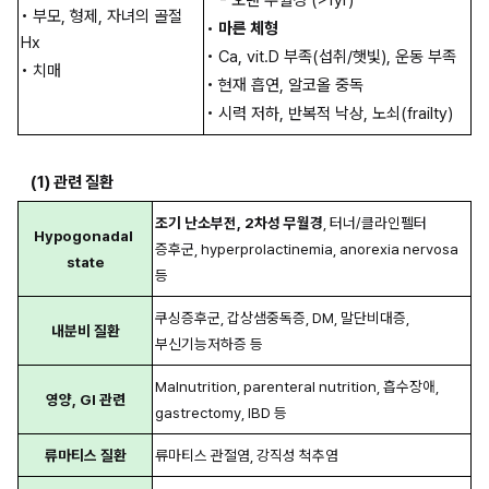
- 오랜 무월경 (>1yr)
• 부모, 형제, 자녀의 골절 
• 
마른 체형
Hx
• Ca, vit.D 부족(섭취/햇빛), 운동 부족
• 치매
• 현재 흡연, 알코올 중독
• 시력 저하, 반복적 낙상, 노쇠(frailty)
(1) 관련 질환
조기 난소부전, 2차성 무월경
, 터너/클라인펠터 
Hypogonadal 
증후군, hyperprolactinemia, anorexia nervosa 
state
등
쿠싱증후군, 갑상샘중독증, DM, 말단비대증, 
내분비 질환
부신기능저하증 등
Malnutrition, parenteral nutrition, 흡수장애, 
영양, GI 관련
gastrectomy, IBD 등
류마티스 질환
류마티스 관절염, 강직성 척추염