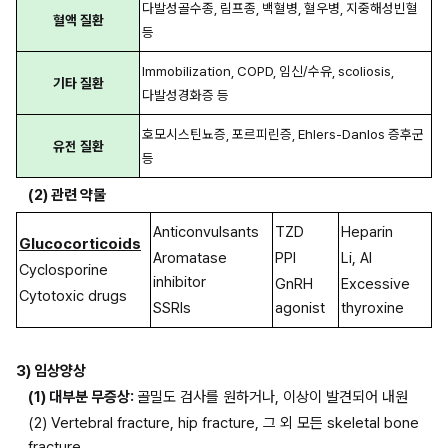
다발성골수종, 림프종, 백혈병, 혈우병, 지중해성빈혈 
혈액 질환
등
Immobilization, COPD, 임신/수유, scoliosis, 
기타 질환
다발성경화증 등
호모시스틴뇨증, 포르피린증, Ehlers-Danlos 증후군 
유전 질환
등
(2) 관련 약물
Anticonvulsants
TZD
Heparin
Glucocorticoids
Aromatase 
PPI
Li, Al
Cyclosporine
inhibitor
GnRH 
Excessive 
Cytotoxic drugs
SSRIs
agonist
thyroxine
3) 임상양상
(1) 대부분 무증상: 
골밀도 검사를 원하거나, 이상이 발견되어 내원
(2) Vertebral fracture, hip fracture, 그 외 모든 skeletal bone 
fracture