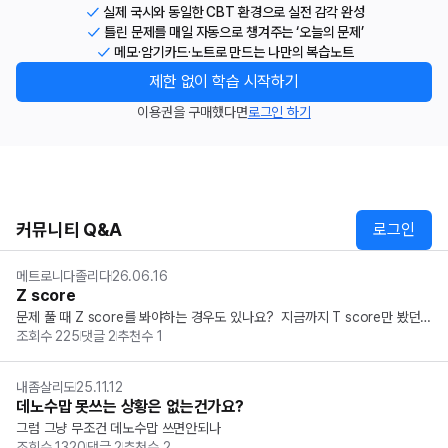
실제 국시와 동일한 CBT 환경으로 실전 감각 완성
틀린 문제를 매일 자동으로 챙겨주는 ‘오늘의 문제’
메모·암기카드·노트로 만드는 나만의 복습노트
제한 없이 학습 시작하기
이용권을 구매했다면
로그인 하기
커뮤니티 Q&A
로그인
메트로니다졸리다
26.06.16
Z score
문제 풀 때 Z score를 봐야하는 경우도 있나요?  지금까지 T score만 봤던
조회수
225
댓글
2
추천수
1
 거 같은데, 그건 문제가 대부분 고령의 폐경 후 여성이라서 그런가요?  폐경
 전 여성으로 문제가 나왔던 적이 있나 모르겟습니다..
내좀살리도
25.11.12
데노수맙 못쓰는 상황은 없는건가요?
그럼 그냥 무조건 데노수맙 쓰면안되나
조회수
1320
댓글
2
추천수
2