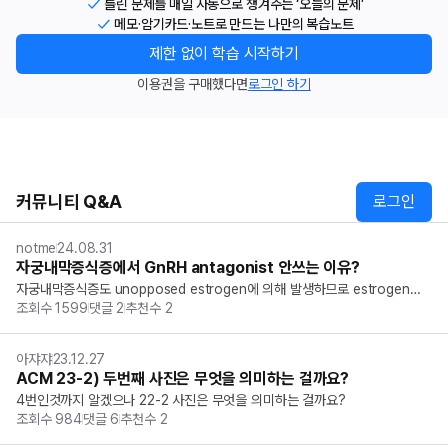
틀린 문제를 매일 자동으로 챙겨주는 ‘오늘의 문제’
메모·암기카드·노트로 만드는 나만의 복습노트
제한 없이 학습 시작하기
이용권을 구매했다면
로그인 하기
커뮤니티 Q&A
로그인
notme
24.08.31
자궁내막증식증에서 GnRH antagonist 안쓰는 이유?
자궁내막증식증도 unopposed estrogen에 의해 발생하므로 estrogen을
조회수
1599
댓글
2
추천수
2
 감소시켜주면 될텐데 왜 GnRH antagonist는 치료제로 쓰이지 않나요? 고
견 부탁드립니다.
아쟈쟈
23.12.27
ACM 23-2) 두번째 사진은 무엇을 의미하는 걸까요?
4번인것까지 알겠으나 22-2 사진은 무엇을 의미하는 걸까요?
조회수
984
댓글
6
추천수
2