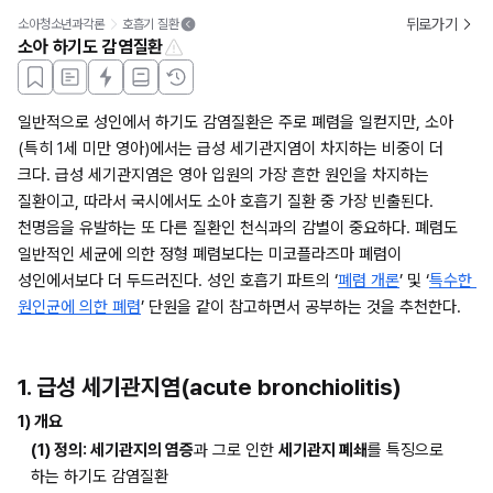
뒤로가기
소아청소년과각론
호흡기 질환
소아 하기도 감염질환
일반적으로 성인에서 하기도 감염질환은 주로 폐렴을 일컫지만, 소아
(특히 1세 미만 영아)에서는 급성 세기관지염이 차지하는 비중이 더 
크다. 급성 세기관지염은 영아 입원의 가장 흔한 원인을 차지하는 
질환이고, 따라서 국시에서도 소아 호흡기 질환 중 가장 빈출된다. 
천명음을 유발하는 또 다른 질환인 천식과의 감별이 중요하다. 폐렴도 
일반적인 세균에 의한 정형 폐렴보다는 미코플라즈마 폐렴이 
성인에서보다 더 두드러진다. 성인 호흡기 파트의 ‘
폐렴 개론
’ 및 ‘
특수한 
원인균에 의한 폐렴
’ 단원을 같이 참고하면서 공부하는 것을 추천한다.
1. 급성 세기관지염(acute bronchiolitis)
1) 개요
(1) 정의: 세기관지의 염증
과 그로 인한 
세기관지 폐쇄
를 특징으로 
하는 하기도 감염질환