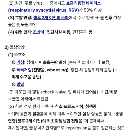
(2) 원인: 주로 virus, 그 중에서도 
호흡기융합 바이러스
(respiratory syncytial virus, RSV)
가 50% 이상
(3) 호발 연령:
생후 2세 이전의 소아
에서 주로 발생 → 
돌 전후
 가장 
높은 빈도를 보임
(4) 위험 인자: 
조산아
, 
집단시설 이용
, 간접흡연 등
2) 임상양상
(1) 주호소
① 
기침
:
 심해지며 
호흡곤란 
발생 (수유 힘들어지거나 보챔)
② 
쌕쌕거림
(천명음, wheezing): 
청진 시 광범위하게 들림 
(+ 
미세 수포음 동반)
③ 
발열
(2) 과도한 폐 팽창 (check-valve 형 폐쇄가 일어남) → 간/비장 
늑골연 아래에서 촉진됨
(3) 심한 경우 환기 부족 → 
산소 포화도 저하, 청색증
* 여러 호흡기 질환들에 비해 매우 특이적인 임상 양상은 없다. 
“호발 
연령(생후 2세 이전)의 최초로 발생한 천명음”
이 문제에서 
제시된다면, 급성 세기관지염으로 impression을 잡고 접근하는 것도 