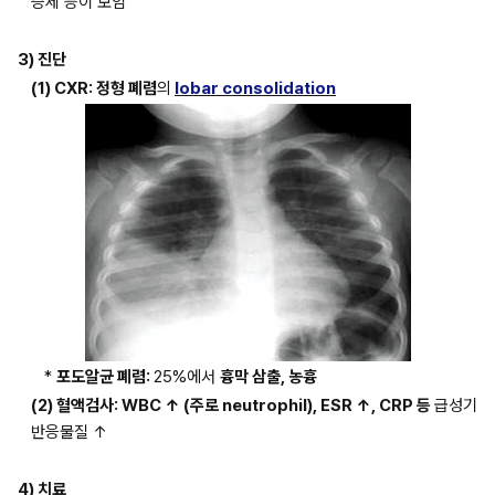
증세 등이 보임
3) 진단
(1) CXR: 정형 폐렴
의
lobar consolidation
* 
포도알균 폐렴: 
25%에서 
흉막 삼출, 농흉
(2) 혈액검사: WBC ↑ (주로 neutrophil), ESR ↑, CRP 등 
급성기 
반응물질 ↑
4) 치료