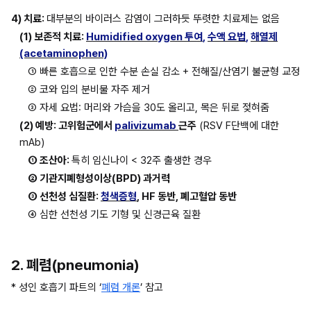
4) 치료: 
대부분의 바이러스 감염이 그러하듯 뚜렷한 치료제는 없음
(1) 보존적 치료: 
Humidified oxygen 투여
, 
수액 요법
, 
해열제
(acetaminophen)
① 빠른 호흡으로 인한 수분 손실 감소 + 전해질/산염기 불균형 교정
② 코와 입의 분비물 자주 제거
③ 자세 요법: 머리와 가슴을 30도 올리고, 목은 뒤로 젖혀줌
(2) 예방: 고위험군에서 
palivizumab 
근주
 (RSV F단백에 대한 
mAb)
① 조산아: 
특히 임신나이 < 32주 출생한 경우
② 기관지폐형성이상(BPD) 과거력
③ 선천성 심질환: 
청색증형
, HF 동반, 폐고혈압 동반
④ 심한 선천성 기도 기형 및 신경근육 질환
2. 폐렴(pneumonia)
* 성인 호흡기 파트의 ‘
폐렴 개론
’ 참고