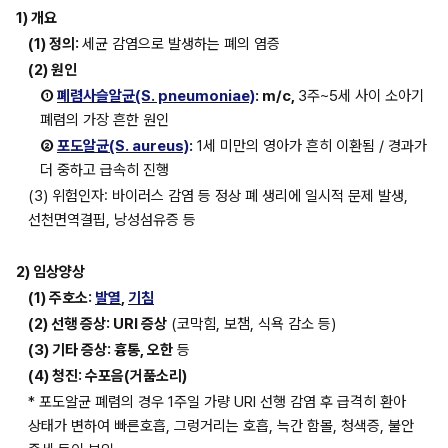
1) 개요
(1) 정의: 
세균 감염으로 발생하는 폐의 염증
(2) 원인
① 
폐렴사슬알균(S. pneumoniae)
: m/c, 
3주~5세 사이 소아기 
폐렴의 가장 흔한 원인
② 
포도알균(S. aureus)
:
 1세 미만의 영아가 흔히 이환됨 / 경과가 
더 중하고 급속히 진행
(3) 위험인자: 바이러스 감염 등 정상 폐 생리에 일시적 문제 발생, 
선천면역결핍, 낭성섬유증 등
2) 임상양상
(1) 주호소: 
발열
, 
기침
(2) 선행 증상: URI 증상
 (코막힘, 보챔, 식욕 감소 등)
(3) 기타 증상: 흉통, 오한
 등
(4) 청진: 수포음(거품소리)
* 포도알균 폐렴의 경우 1주일 가량 URI 선행 감염 후 급격히 환아 
상태가 변하여 빠른호흡, 그렁거리는 호흡, 늑간 함몰, 청색증, 불안 