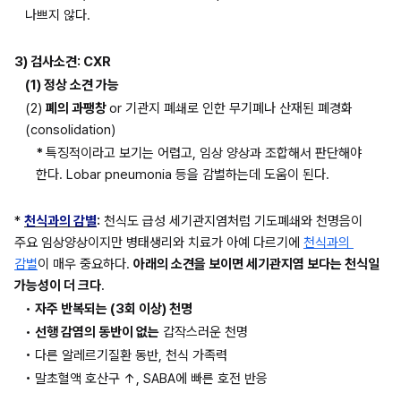
나쁘지 않다.
3) 검사소견: CXR
(1) 정상 소견 가능
(2) 
폐의 과팽창 
or 기관지 폐쇄로 인한 무기폐나 산재된 폐경화
(consolidation)
* 
특징적이라고 보기는 어렵고, 임상 양상과 조합해서 판단해야 
한다. Lobar pneumonia 등을 감별하는데 도움이 된다.
* 
천식과의 감별
:
 천식도 급성 세기관지염처럼 기도폐쇄와 천명음이 
주요 임상양상이지만 병태생리와 치료가 아예 다르기에 
천식과의 
감별
이 매우 중요하다. 
아래의 소견을 보이면 세기관지염 보다는 천식일 
가능성이 더 크다
.
• 
자주 반복되는 (3회 이상) 천명
• 
선행 감염의 동반이 없는
 갑작스러운 천명
• 다른 알레르기질환 동반, 천식 가족력
• 말초혈액 호산구 ↑, SABA에 빠른 호전 반응