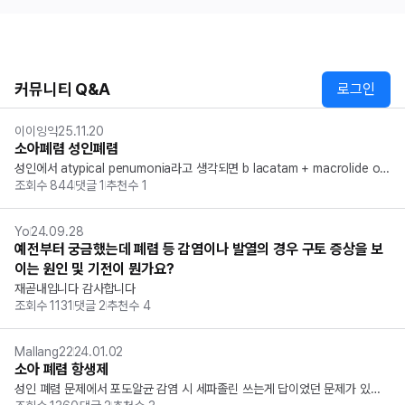
커뮤니티 Q&A
로그인
이이잉익
25.11.20
소아폐렴 성인폐렴
성인에서 atypical penumonia라고 생각되면 b lacatam + macrolide or
조회수
844
댓글
1
추천수
1
 rFQ로 알고있는데 소아의 경우는 그냥 Macrolide만 쓸수있는건가요? 그리
고, 소아에서는 Fq는 못쓰는걸로 알고있어서 rFq도 웬만해서는 안쓰는 ...
Yo
24.09.28
예전부터 궁금했는데 폐렴 등 감염이나 발열의 경우 구토 증상을 보
이는 원인 및 기전이 뭔가요?
재곧내입니다 감사합니다
조회수
1131
댓글
2
추천수
4
Mallang22
24.01.02
소아 폐렴 항생제
성인 폐렴 문제에서 포도알균 감염 시 세파졸린 쓰는게 답이었던 문제가 있었