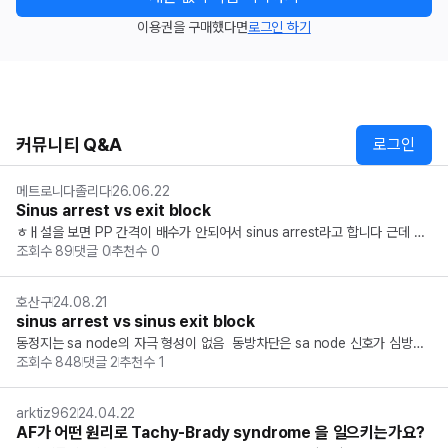
이용권을 구매했다면
로그인 하기
커뮤니티 Q&A
로그인
메트로니다졸리다
26.06.22
Sinus arrest vs exit block
ㅎㅐ설을 보면 PP 간격이 배수가 안되어서 sinus arrest라고 합니다 근데 칸
조회수
89
댓글
0
추천수
0
을 세어보면 약 4칸씩 배수가 되는 거 같아서 sinus exit block이라 생각하는
데, 이렇게 세는 거 아닌가요?… 답을 고르는 데는 문제가 없긴 합니다 (답 2...
호산구
24.08.21
sinus arrest vs sinus exit block
동정지는 sa node의 자극 형성이 없음  동방차단은 sa node 신호가 심방조
조회수
848
댓글
2
추천수
1
직으로 전도 x  => 둘다 p,qrs가 없는데 그럼 둘다 똑같은 개념아닌가요?  동
방차단 1도면 심전도에서 이상관찰이 없어서 이것때문에 둘을 나눈걸까요?  둘
의 차이는...
arktiz962
24.04.22
AF가 어떤 원리로 Tachy-Brady syndrome 을 일으키는가요?