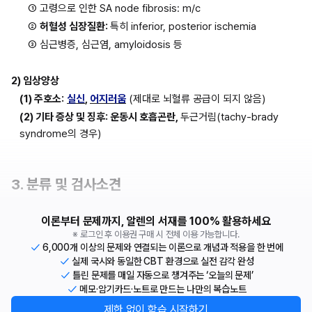
① 고령으로 인한 SA node fibrosis: m/c
② 
허혈성 심장질환: 
특히 inferior, posterior ischemia
③ 심근병증, 심근염, amyloidosis 등
2) 임상양상
(1) 주호소:
실신
, 
어지러움
 (제대로 뇌혈류 공급이 되지 않음)
(2) 기타 증상 및 징후: 운동시 호흡곤란, 
두근거림(tachy-brady 
syndrome의 경우)
3. 분류 및 검사소견
이론부터 문제까지, 알렌의 서재를 100% 활용하세요
※ 로그인 후 이용권 구매 시 전체 이용 가능합니다.
6,000개 이상의 문제와 연결되는 이론으로 개념과 적용을 한 번에
실제 국시와 동일한 CBT 환경으로 실전 감각 완성
틀린 문제를 매일 자동으로 챙겨주는 ‘오늘의 문제’
메모·암기카드·노트로 만드는 나만의 복습노트
제한 없이 학습 시작하기