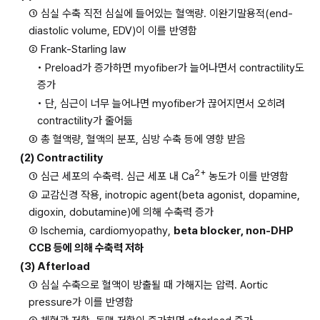
① 심실 수축 직전 심실에 들어있는 혈액량. 이완기말용적(end-
diastolic volume, EDV)이 이를 반영함
② Frank-Starling law
• Preload가 증가하면 myofiber가 늘어나면서 contractility도 
증가
• 단, 심근이 너무 늘어나면 myofiber가 끊어지면서 오히려 
contractility가 줄어듦
③ 총 혈액량, 혈액의 분포, 심방 수축 등에 영향 받음
(2) Contractility
2+
① 심근 세포의 수축력. 심근 세포 내 Ca
 농도가 이를 반영함
② 교감신경 작용, inotropic agent(beta agonist, dopamine, 
digoxin, dobutamine)에 의해 수축력 증가
③ Ischemia, cardiomyopathy, 
beta blocker, non-DHP 
CCB 등에 의해 수축력 저하
(3) Afterload
① 심실 수축으로 혈액이 방출될 때 가해지는 압력. Aortic 
pressure가 이를 반영함