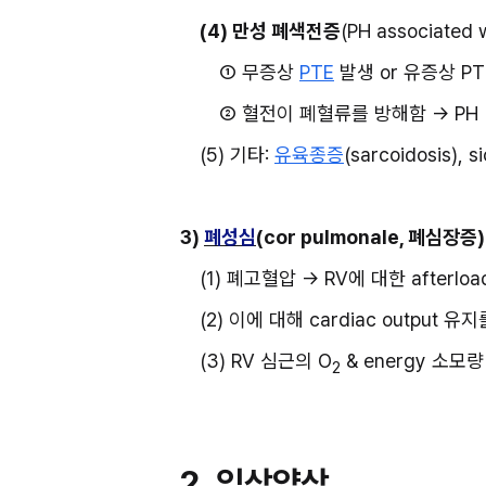
(4) 만성 폐색전증
(PH associated 
① 무증상 
PTE
 발생 or 유증상 
② 혈전이 폐혈류를 방해함 → PH
(5) 기타: 
유육종증
(sarcoidosis), si
3) 
폐성심
(cor pulmonale, 폐심장증):
(1) 폐고혈압 → RV에 대한 afterlo
(2) 이에 대해 cardiac output 
(3) RV 심근의 O
 & energy 소모량
2
2. 임상양상