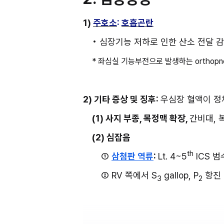
1) 
주호소
: 
호흡곤란
• 심장기능 저하로 인한 산소 전달 감
* 좌심실 기능부전으로 발생하는 orthopnea,
2) 기타 증상 및 징후: 
우심장 혈액이 정
(1) 사지 부종, 목정맥 확장, 
간비대, 
(2) 심잡음
th
① 
삼첨판 역류
: 
Lt. 4~5
 ICS 
② RV 쪽에서 S
 gallop, P
 항진
3
2