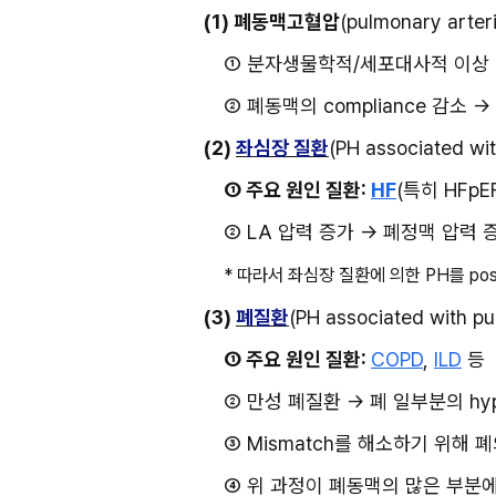
(1) 폐동맥고혈압
(pulmonary arter
① 분자생물학적/세포대사적 이상 → p
② 폐동맥의 compliance 감소 
(2) 
좌심장 질환
(PH associated wit
① 주요 원인 질환: 
HF
(특히 HFpEF
② LA 압력 증가 → 폐정맥 압력 
* 따라서 좌심장 질환에 의한 PH를 post-
(3) 
폐질환
(PH associated with p
① 주요 원인 질환: 
COPD
, 
ILD
 등
② 만성 폐질환 → 폐 일부분의 hypo
③ Mismatch를 해소하기 위해 
④ 위 과정이 폐동맥의 많은 부분에