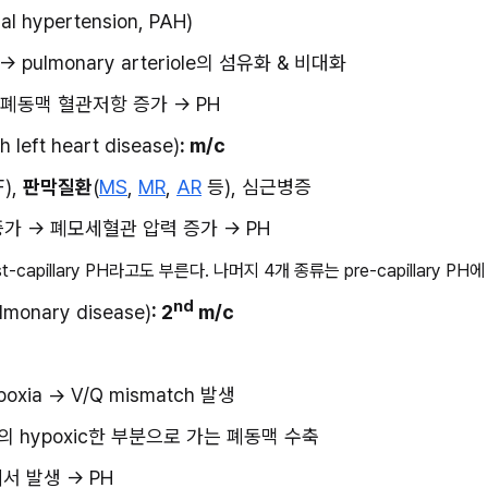
ial hypertension, PAH)
ulmonary arteriole의 섬유화 & 비대화
→ 폐동맥 혈관저항 증가 → PH
h left heart disease)
: m/c
), 
판막질환
(
MS
, 
MR
, 
AR
 등), 심근병증
증가 → 폐모세혈관 압력 증가 → PH
capillary PH라고도 부른다. 나머지 4개 종류는 pre-capillary PH
nd
ulmonary disease)
: 2
 m/c
xia → V/Q mismatch 발생
폐의 hypoxic한 부분으로 가는 폐동맥 수축
서 발생 → PH