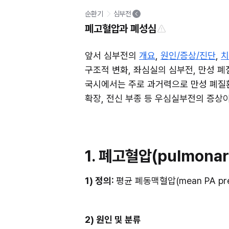
순환기
심부전
폐고혈압과 폐성심
앞서 심부전의 
개요
, 
원인/증상/진단
, 
치
구조적 변화, 좌심실의 심부전, 만성 폐
국시에서는 주로 과거력으로 만성 폐질환이 주
확장, 전신 부종 등 우심실부전의 증상
1. 폐고혈압(pulmonary
1) 정의: 
평균 폐동맥혈압(mean PA pres
2) 원인 및 분류