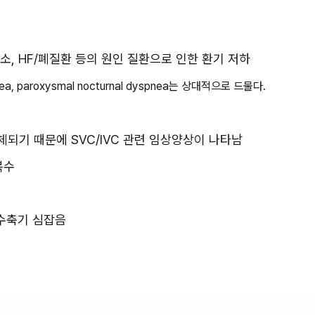
소, HF/폐질환 등의 원인 질환으로 인한 환기 저하
 paroxysmal nocturnal dyspnea는 상대적으로 드물다.
체되기 때문에 SVC/IVC 관련 임상양상이 나타남
복수
범수축기 심잡음