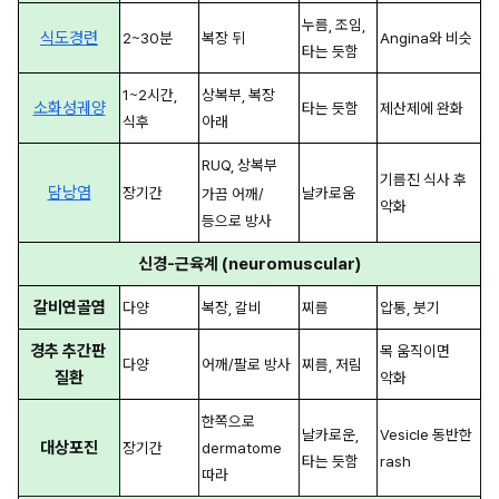
누름, 조임, 
식도경련
2~30분
복장 뒤
Angina와 비슷
타는 듯함
1~2시간, 
상복부, 복장 
소화성궤양
타는 듯함
제산제에 완화
식후
아래
RUQ, 상복부
기름진 식사 후 
담낭염
장기간
날카로움
가끔 어깨/
악화
등으로 방사
신경-근육계 (neuromuscular)
갈비연골염
다양
복장, 갈비
찌름
압통, 붓기
경추 추간판 
목 움직이면 
다양
어깨/팔로 방사
찌름, 저림
질환
악화
한쪽으로 
날카로운, 
Vesicle 동반한 
대상포진
장기간
dermatome 
타는 듯함
rash
따라