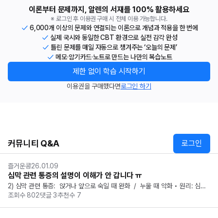
이론부터 문제까지, 알렌의 서재를 100% 활용하세요
※ 로그인 후 이용권 구매 시 전체 이용 가능합니다.
6,000개 이상의 문제와 연결되는 이론으로 개념과 적용을 한 번에
실제 국시와 동일한 CBT 환경으로 실전 감각 완성
틀린 문제를 매일 자동으로 챙겨주는 ‘오늘의 문제’
메모·암기카드·노트로 만드는 나만의 복습노트
제한 없이 학습 시작하기
이용권을 구매했다면
로그인 하기
커뮤니티 Q&A
로그인
즐거운콩
26.01.09
심막 관련 통증의 설명이 이해가 안 갑니다 ㅠ
2) 심막 관련 통증:  앉거나 앞으로 숙일 때 완화  /  누울 때 악화 • 원리: 심장
조회수
802
댓글
3
추천수
7
은 mediastinum에 고정되어 있고, 심장 앞 흉벽과의 거리가 멀어지면 심막
 자극이 덜 되어 통증이 완화됨 앞으로 숙이면 중력에 의해 심장이 앞으로 쏠리
면서...