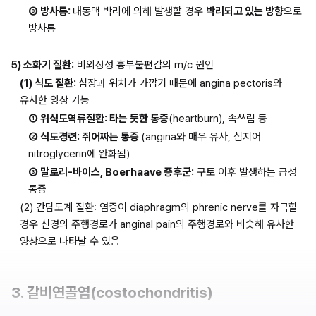
③ 방사통: 
대동맥 박리에 의해 발생할 경우 
박리되고 있는 방향
으로 
방사통
5) 소화기 질환:
 비외상성 흉부불편감의 m/c 원인
(1) 식도 질환: 
심장과 위치가 가깝기 때문에 angina pectoris와 
유사한 양상 가능
① 위식도역류질환: 타는 듯한 통증
(heartburn), 속쓰림 등
② 식도경련: 쥐어짜는 통증 
(angina와 매우 유사, 심지어 
nitroglycerin에 완화됨)
③ 말로리-바이스, Boerhaave 증후군:
 구토 이후 발생하는 급성 
통증
(2) 간담도계 질환: 염증이 diaphragm의 phrenic nerve를 자극할 
경우 신경의 주행경로가 anginal pain의 주행경로와 비슷해 유사한 
양상으로 나타날 수 있음
3. 갈비연골염(costochondritis)