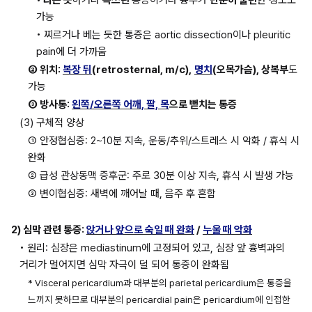
가능
• 찌르거나 베는 듯한 통증은 aortic dissection이나 pleuritic 
pain에 더 가까움
② 위치: 
복장 뒤
(retrosternal, m/c),
명치
(오목가슴), 상복부
도 
가능
③ 방사통: 
왼쪽/오른쪽 어깨, 팔, 목
으로 뻗치는 통증
(3) 구체적 양상
① 안정협심증: 2~10분 지속, 운동/추위/스트레스 시 악화 / 휴식 시 
완화
② 급성 관상동맥 증후군: 주로 30분 이상 지속, 휴식 시 발생 가능
③ 변이협심증: 새벽에 깨어날 때, 음주 후 흔함
2) 심막 관련 통증: 
앉거나 앞으로 숙일 때 완화
 / 
누울 때 악화
• 원리: 심장은 mediastinum에 고정되어 있고, 심장 앞 흉벽과의 
거리가 멀어지면 심막 자극이 덜 되어 통증이 완화됨
* Visceral pericardium과 대부분의 parietal pericardium은 통증을 
느끼지 못하므로 대부분의 pericardial pain은 pericardium에 인접한 