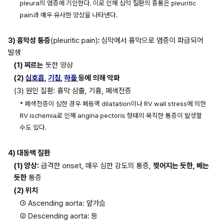
pleura의 염증에 기인한다. 이로 인해 심막 질환의 흉통은 pleuritic 
pain과 매우 유사한 양상을 나타낸다.
3) 흉막성 통증
(pleuritic pain)
: 
심막에서 흉막으로 염증이 파급되어 
발생
(1) 찌르는
 듯한 양상
(2) 
심호흡
, 
기침
, 
하품 
등에 의해 악화
(3) 원인 질환: 흉막 삼출, 기흉, 폐색전증
* 폐색전증이 심한 경우 폐동맥 dilatation이나 RV wall stress에 의한 
RV ischemia로 인해 angina pectoris 형태의 묵직한 통증이 발생할 
수도 있다.
4) 대동맥 질환
(1) 양상:
 급격한 onset, 매우 심한 강도의 통증, 
찢어지는 듯한, 베는 
듯한
 통증
(2) 위치
① Ascending aorta: 앞가슴
② Descending aorta: 등