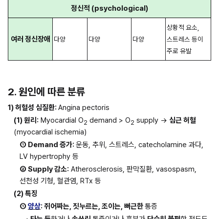
정신적 (psychological)
상황적 요소, 
여러 정신장애
다양
다양
다양
스트레스 등이 
주로 유발
2. 원인에 따른 분류
1) 허혈성 심질환: 
Angina pectoris
(1) 원리:
 Myocardial O
 demand > O
 supply → 
심근 허혈
2
2
(myocardial ischemia)
① Demand 증가: 
운동, 추위, 스트레스, catecholamine 과다, 
LV hypertrophy 등
② Supply 감소:
 Atherosclerosis, 판막질환, vasospasm, 
선천성 기형, 혈관염, RTx 등
(2) 특징
① 
양상
: 쥐어짜는, 짓누르는, 조이는, 뻐근한 
통증
•
 타는 듯
하거나 
속쓰린 
통증이거나 흉부가 
단순히 불편
한 정도도 