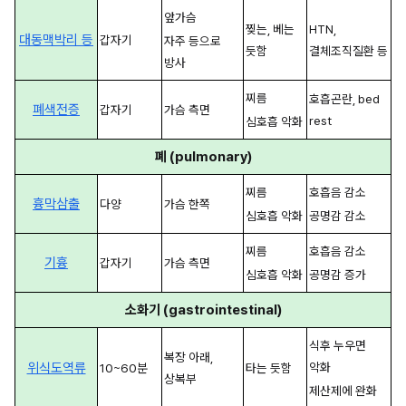
앞가슴
찢는, 베는 
HTN, 
대동맥박리 등
갑자기
자주 등으로 
듯함
결체조직질환 등
방사
찌름
호흡곤란, bed 
폐색전증
갑자기
가슴 측면
rest
심호흡 악화
폐 (pulmonary)
찌름
호흡음 감소
흉막삼출
다양
가슴 한쪽
심호흡 악화
공명감 감소
찌름
호흡음 감소
기흉
갑자기
가슴 측면
심호흡 악화
공명감 증가
소화기 (gastrointestinal)
식후 누우면 
복장 아래, 
위식도역류
악화
10~60분
타는 듯함
상복부
제산제에 완화