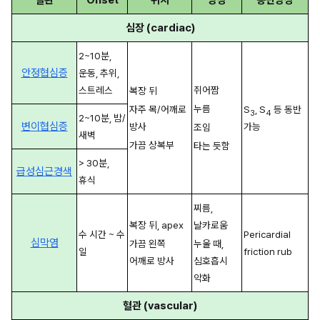
질환
Onset
위치
양상
동반양상
심장 (cardiac)
2~10분, 
안정협심증
운동, 추위, 
스트레스
쥐어짬
복장 뒤
누름
자주 목/어깨로 
S
, S
 등 동반 
3
4
2~10분, 밤/
변이협심증
방사
가능
조임
새벽
가끔 상복부
타는 듯함
> 30분, 
급성심근경색
휴식 
찌름, 
복장 뒤, apex
날카로움
수 시간 ~ 수 
Pericardial 
심막염
가끔 왼쪽 
누울 때, 
일
friction rub
어깨로 방사
심호흡시 
악화
혈관 (vascular)