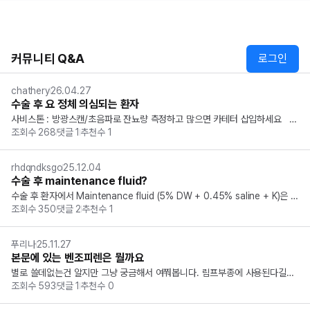
커뮤니티 Q&A
로그인
chathery
26.04.27
수술 후 요 정체 의심되는 환자
사비스톤 : 방광스캔/초음파로 잔뇨량 측정하고 많으면 카테터 삽입하세요   알
조회수
268
댓글
1
추천수
1
렌 요로 폐색 알고리즘 : 방광스캔 or 도뇨관 삽입으로 잔뇨량 측정하세요   만
약 그럼 문제에서 척수 마취/혹은 하부요로 영향 주는 방식의 수술 진행 후 아
랫배 복통/팽만,...
rhdqndksgo
25.12.04
수술 후 maintenance fluid?
수술 후 환자에서 Maintenance fluid (5% DW + 0.45% saline + K)은 정
조회수
350
댓글
2
추천수
1
확히 언제부터 투여하는 건가요? 수술 후에 hypovolemia가 발생하면 cryst
alloid를 주는 건 알겠는데 저 maintenance flui...
푸리나
25.11.27
본문에 있는 벤조피렌은 뭘까요
별로 쓸데없는건 알지만 그냥 궁금해서 여쭤봅니다. 림프부종에 사용된다길래
조회수
593
댓글
1
추천수
0
 찾아봤는데 발암물질만 나오고 그나마 이름 비슷한 벤조피론도 이제 안쓴다는
데요...