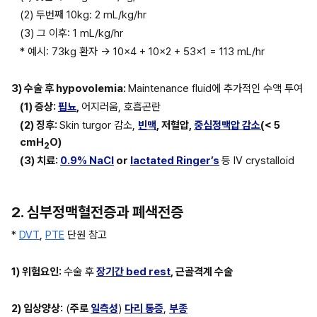
(2) 두번째 10kg: 2 mL/kg/hr
(3) 그 이후: 1 mL/kg/hr
* 예시: 73kg 환자 → 10×4 + 10×2 + 53×1 = 113 mL/hr
3) 수술 후 hypovolemia: 
Maintenance fluid에 추가적인 수액 투여
(1) 증상: 
핍뇨
, 
어지러움, 호흡곤란
(2) 징후: 
Skin turgor 감소, 
빈맥
, 저혈압, 
중심정맥압 감소
(
< 5 
cmH
O
)
2
(3) 치료: 
0.9% NaCl
 or 
lactated Ringer’s
등 IV crystalloid
2. 심부정맥혈전증과 폐색전증
* 
DVT
, 
PTE
 단원 참고
1) 위험요인: 
수술 후
장기간 bed rest
, 근골격계 수술
2) 임상양상:
 (
주로 
일측성
) 
다리 통증
, 
부종