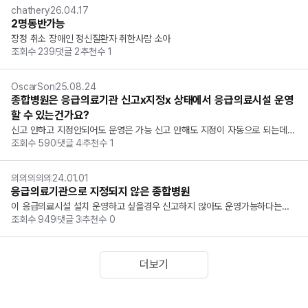
chathery
26.04.17
2명동반가능
장정 취소 장애인 정신질환자 취한사람 소아
조회수
239
댓글
2
추천수
1
OscarSon
25.08.24
종합병원은 응급의료기관 신고x지정x 상태에서 응급의료시설 운영
할 수 있는건가요?
신고 안하고 지정안되어도 운영은 가능 신고 안해도 지정이 자동으로 되는데
조회수
590
댓글
4
추천수
1
 운영은 가능 신고는 해야 지정이 되지만, 신고를 안해도 운영은가능 뭔지 모르
겠네요 중요한거 같지는 않은데... 궁금함이 해소가 안됩니다 ㅎㅎ;;
의의의의의
24.01.01
응급의료기관으로 지정되지 않은 종합병원
이 응급의료시설 설치 운영하고 싶을경우 신고하지 않아도 운영가능하다는건
조회수
949
댓글
3
추천수
0
가요 아님 종합병원은 지정 외 운영불가하기때문에 시군구청장에게 신고해봤
자 안된다는건가요 (파란글씨) 종합병원의 경우에는 그러하지 아니하다.라는
 말의 의미가 헷갈려서요
더보기