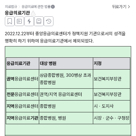
뒤로가기
의료법규
응급의료에 관한 법률
응급의료기관
2022.12.22부터 중앙응급의료센터가 정책지원 기관으로서의 성격을 
명확히 하기 위하여 응급의료기관에서 제외되었다.
응급의료기관
대상 병원
지정
상급종합병원, 300병상 초과 
권역
응급의료센터
보건복지부장관
종합병원
전문
응급의료센터
권역/지역 응급의료센터
보건복지부장관
지역
응급의료센터
종합병원
시ㆍ도지사
지역
응급의료
기관
종합병원, 병원
시장ㆍ군수ㆍ구청장