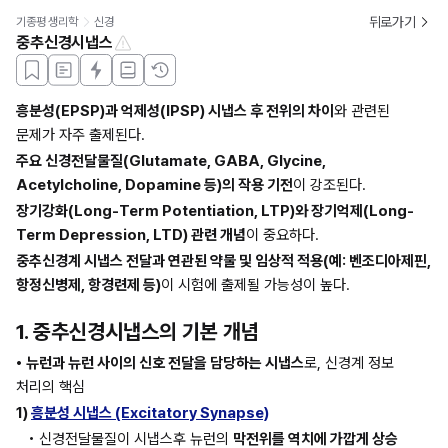
뒤로가기
기종평 생리학
신경
중추신경시냅스
흥분성(EPSP)과 억제성(IPSP) 시냅스 후 전위의 차이
와 관련된 
문제가 자주 출제된다.
주요 신경전달물질(Glutamate, GABA, Glycine, 
Acetylcholine, Dopamine 등)의 작용 기전
이 강조된다.
장기강화(Long-Term Potentiation, LTP)와 장기억제(Long-
Term Depression, LTD) 관련 개념
이 중요하다.
중추신경계 시냅스 전달과 연관된 약물 및 임상적 적용(예: 벤조디아제핀, 
항정신병제, 항경련제 등)
이 시험에 출제될 가능성이 높다.
1. 중추신경시냅스의 기본 개념
• 뉴런과 뉴런 사이의 신호 전달을 담당하는 시냅스
로, 신경계 정보 
처리의 핵심
1) 
흥분성 시냅스 (Excitatory Synapse)
• 신경전달물질이 시냅스후 뉴런의 
막전위를 역치에 가깝게 상승