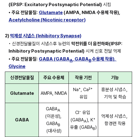
(EPSP: Excitatory Postsynaptic Potential)
 시킴
• 주요 전달물질:
Glutamate
 (AMPA, NMDA 수용체 작용), 
Acetylcholine (Nicotinic receptor)
2) 
억제성 시냅스 (Inhibitory Synapse)
• 신경전달물질이 시냅스후 뉴런의 
막전위를 더 음전하화(IPSP: 
Inhibitory Postsynaptic Potential)
 시켜 신호 전달 억제
• 주요 전달물질:
GABA (GABA
, GABA
 수용체 작용), 
A
B
Glycine
신경전달물질
주요 수용체
작용 기전
기능
Na⁺, Ca²⁺ 
흥분성 시냅스, 
Glutamate
AMPA, NMDA
유입
기억 및 학습
GABA
A
Cl⁻ 유입 
(이온성), 
억제성 시냅스, 
GABA
(GABA
), K⁺ 
A
GABA
항경련 작용
B
유출 (GABA
)
B
(대사성)