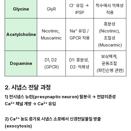
Cl⁻ 유입 → 
척수에서 억제성 
Glycine
GlyR
IPSP
작용
흥분성 
Nicotinic, 
Na⁺ 유입 / 
(Nicotinic), 
Acetylcholine
Muscarinic
GPCR 작용
조절성 
(Muscarinic)
보상체계, 
D1, D2 
D1: 흥분성, 
Dopamine
운동조절 
(GPCR)
D2: 억제성
(파킨슨병 관련)
2. 시냅스 전달 과정
1) 전시냅스 뉴런(presynaptic neuron) 탈분극 → 전압의존성 
Ca²⁺ 채널 개방 → Ca²⁺ 유입
2) Ca²⁺ 농도 증가로 시냅스 소포에서 신경전달물질 방출 
(exocytosis)