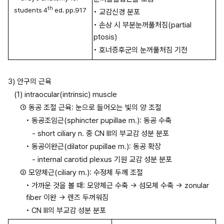
th
students 4
 ed. pp.917
• 교감신경 분포
• 손상 시 부분눈꺼풀처짐(partial 
ptosis)
• 호너증후군의 눈꺼풀처짐 기전
3) 안구의 근육
(1) intraocular(intrinsic) muscle
① 동공 조절 근육: 눈으로 들어오는 빛의 양 조절
• 동공조임근(sphincter pupillae m.): 동공 수축
- short ciliary n. 중 CN III의 부교감 성분 분포 
• 동공이완근(dilator pupillae m.): 동공 확장
- internal carotid plexus 기원 교감 성분 분포
② 모양체근(ciliary m.): 수정체 두께 조절
• 가까운 것을 볼 때: 모양체근 수축 → 섬모체 수축 → zonular 
fiber 이완 → 렌즈 두꺼워짐
• CN III의 부교감 성분 분포