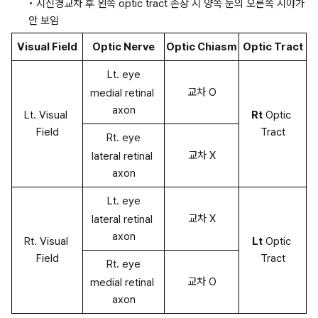
• 시신경교차 후 왼쪽 optic tract 손상 시 양쪽 눈의 오른쪽 시야가 
안 보임
Visual Field
Optic Nerve
Optic Chiasm
Optic Tract
Lt. eye
교차 O
medial retinal 
axon
Lt. Visual 
Rt
 Optic 
Field
Tract
Rt. eye
교차 X
lateral retinal 
axon
Lt. eye
교차 X
lateral retinal 
axon
Rt. Visual 
Lt
 Optic 
Field
Tract
Rt. eye
교차 O
medial retinal 
axon