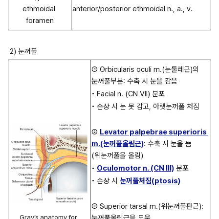
ethmoidal 
anterior/posterior ethmoidal n., a., v.
foramen
 2) 눈꺼풀
① Orbicularis oculi m.(눈둘레근)의 
눈꺼풀부분: 수축 시 눈을 감음
• Facial n. (CN VII) 분포
• 손상 시 눈 못 감고, 아랫눈꺼풀 처짐
② 
Levator palpebrae superioris 
m.(눈꺼풀올림근)
: 수축 시 눈을 뜸 
(위눈꺼풀을 올림)
• 
Oculomotor n. (CN III)
 분포
• 손상 시 
눈꺼풀처짐(ptosis)
③ Superior tarsal m.(위눈꺼풀판근): 
Gray’s anatomy for 
눈꺼풀올림근을 도움