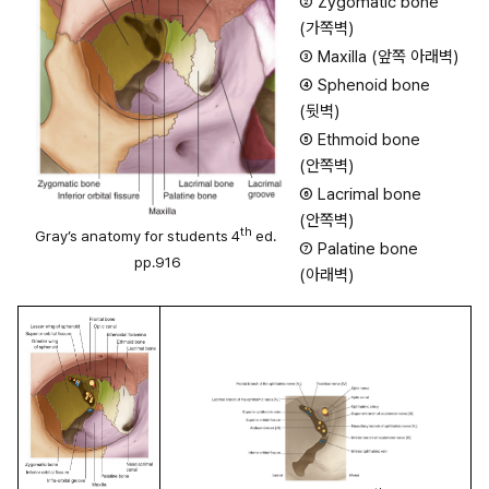
② Zygomatic bone 
(가쪽벽)
③ Maxilla (앞쪽 아래벽)
④ Sphenoid bone 
(뒷벽)
⑤ Ethmoid bone 
(안쪽벽)
⑥ Lacrimal bone 
(안쪽벽)
th
Gray’s anatomy for students 4
 ed. 
⑦ Palatine bone 
pp.916
(아래벽)