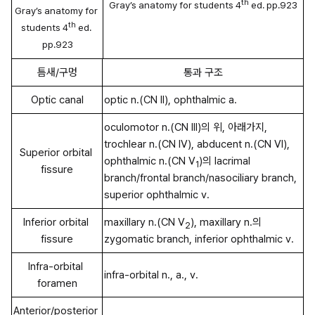
th
Gray’s anatomy for students 4
 ed. pp.923
Gray’s anatomy for 
th
students 4
 ed. 
pp.923
틈새/구멍
통과 구조
Optic canal
optic n.(CN II), ophthalmic a.
oculomotor n.(CN III)의 위, 아래가지, 
trochlear n.(CN IV), abducent n.(CN VI), 
Superior orbital 
ophthalmic n.(CN V
)의 lacrimal 
1
fissure
branch/frontal branch/nasociliary branch, 
superior ophthalmic v.
Inferior orbital 
maxillary n.(CN V
), maxillary n.의 
2
fissure
zygomatic branch, inferior ophthalmic v.
Infra-orbital 
infra-orbital n., a., v.
foramen
Anterior/posterior 