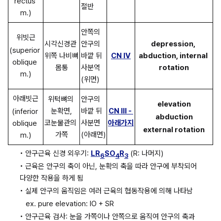
rectus 
절반
m.)
안쪽의 
위빗근
시각신경관 
안구의 
depression, 
(superior 
위쪽 나비뼈 
바깥 뒤 
CN IV
abduction, internal 
oblique 
몸통
사분역
rotation
m.)
(위면)
아래빗근
위턱뼈의 
안구의 
elevation
눈확면,
바깥 뒤 
CN III - 
(inferior 
abduction
코눈물관의 
사분면
아래가지
oblique 
external rotation
가쪽
(아래면)
m.)
• 안구근육 신경 외우기: 
LR
SO
R
 (R: 나머지)
6
4
3
• 근육은 안구의 축이 아닌, 눈확의 축을 따라 안구에 부착되어 
다양한 작용을 하게 됨
• 실제 안구의 움직임은 여러 근육의 협동작용에 의해 나타남
ex. pure elevation: IO + SR
• 안구근육 검사: 눈을 가쪽이나 안쪽으로 움직여 안구의 축과 