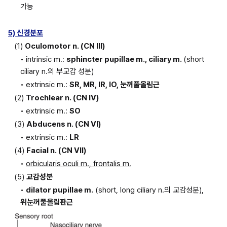
가능
5) 신경분포
(1) 
Oculomotor n. (CN III)
• intrinsic m.: 
sphincter pupillae m., ciliary m. 
(short 
ciliary n.의 부교감 성분)
• extrinsic m.: 
SR, MR, IR, IO, 눈꺼풀올림근
(2) 
Trochlear n. (CN IV)
• extrinsic m.: 
SO
(3) 
Abducens n. (CN VI)
• extrinsic m.: 
LR
(4) 
Facial n. (CN VII)
• 
orbicularis oculi m., frontalis m.
(5) 
교감성분
• 
dilator pupillae m.
 (short, long ciliary n.의 교감성분), 
위눈꺼풀올림판근