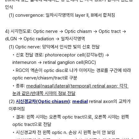
인식
(1) convergence: 일차시각영역의 layer II, III에서 합쳐짐
4) 시각전도로: Optic nerve → Optic chiasm → Optic tract → 
dLGN → Optic radiation → 일차시각영역
(1) Optic nerve: 망막에서 인식한 빛의 신호 전달
• 신호 전달 경로: photoreceptor cell(감각뉴런) → 
interneuron → retinal ganglion cell(RGC)
• RGC의 엑손이 optic disc로 나가 이어지는 경로를 구간에 따라 
optic nerve/chiasm/tract로 구분
• 종류: 
medial(nasal)/lateral(temporal) retinal axon; 각각 
눈과 같은/반대쪽 시야의 정보 전달
(2) 
시신경교차(Optic chiasm)
: 
medial
 retinal axon의 교차가 
이루어짐
• 결과: 왼쪽 시야는 오른쪽 optic tract으로, 오른쪽 시야는 왼쪽 
optic tract으로 전달
• 시신경교차 전 왼쪽 optic n. 손상 시 왼쪽 눈이 안 보임