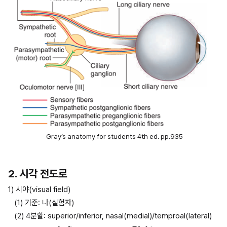
Gray’s anatomy for students 4th ed. pp.935
2. 시각 전도로
1) 시야(visual field)
(1) 기준: 나(실험자)
(2) 4분할: superior/inferior, nasal(medial)/temproal(lateral)