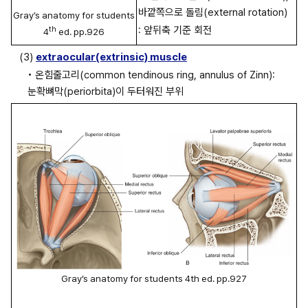
바깥쪽으로 돌림(external rotation)
Gray’s anatomy for students 
th
: 앞뒤축 기준 회전
4
 ed. pp.926
(3) 
extraocular(extrinsic) muscle
• 온힘줄고리(common tendinous ring, annulus of Zinn): 
눈확뼈막(periorbita)이 두터워진 부위
Gray’s anatomy for students 4th ed. pp.927