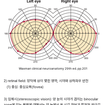
Waxman clinical neuroanatomy 29th ed. pp.201
2) retinal field: 망막에 상이 맺힌 영역; 시야와 상하좌우 반전
(1) 중심: 중심오목(fovea)
3) 입체시(stereoscopic vision): 양 눈의 시야가 겹치는 binocular 
zone에 있는 물체에 대해서는 양 눈에서 온 시각 정보가 합쳐져 원근감 