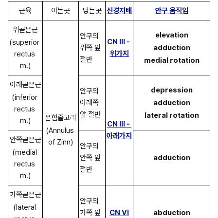
근육
이는곳
닿는곳
신경지배
안구 움직임
위곧은근
elevation
안구의 
CN III - 
(superior 
위쪽 앞 
adduction
위가지
rectus 
절반
medial rotation
m.)
아래곧은근
depression
안구의 
(inferior 
아래쪽 
adduction
rectus 
앞 절반
lateral rotation
온힘줄고리
m.)
CN III - 
(Annulus 
아래가지
안쪽곧은근
of Zinn)
안구의 
(medial 
안쪽 앞 
adduction
rectus 
절반
m.)
가쪽곧은근
안구의 
(lateral 
가쪽 앞 
CN VI
abduction