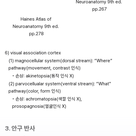
Neuroanatomy 9th ed. 
pp.267
Haines Atlas of 
Neuroanatomy 9th ed. 
pp.278
6) visual association cortex
(1) magnocellular system(dorsal stream): “Where” 
pathway(movement, contrast 인식)
• 손상: akinetopsia(동작 인식 X)
(2) parvocellualar system(ventral stream): “What” 
pathway(color, form 인식)
• 손상: achromatopsia(색깔 인식 X), 
prosopagnosia(얼굴인식 X)
3. 안구 반사