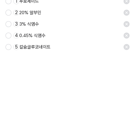
1
푸로세미드
2
20% 알부민
3
3% 식염수
4
0.45% 식염수
5
칼슘글루코네이트