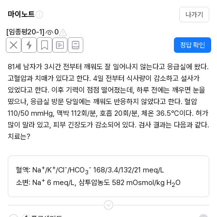
마이노트
나가기
[임종평20-1]
0
정답 확인
81세 남자가 3시간 전부터 깨워도 잘 일어나지 않는다고 응급실에 왔다. 
고혈압과 치매가 있다고 한다. 4일 전부터 식사량이 감소하고 설사가 
있었다고 한다. 이후 기력이 점점 떨어졌는데, 하루 전에는 깨우면 눈을 
떴으나, 응급실 방문 당일에는 깨워도 반응하지 않았다고 한다. 혈압 
110/50 mmHg, 맥박 112회/분, 호흡 20회/분, 체온 36.5℃이다. 혀가 
많이 말라 있고, 피부 긴장도가 감소되어 있다. 검사 결과는 다음과 같다. 
치료는?
+
+
-
-
혈액: Na
/K
/Cl
/HCO
 168/3.4/132/21 meq/L
3
+
소변: Na
 6 meq/L, 삼투압농도 582 mOsmol/kg H
O
2