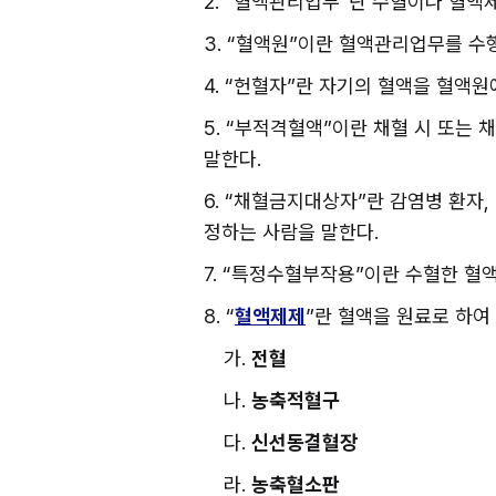
2. “혈액관리업무”란 수혈이나 혈
3. “혈액원”이란 혈액관리업무를 수
4. “헌혈자”란 자기의 혈액을 혈액
5. “부적격혈액”이란 채혈 시 또는
말한다.
6. “채혈금지대상자”란 감염병 환
정하는 사람을 말한다.
7. “특정수혈부작용”이란 수혈한 
8. “
혈액제제
”란 혈액을 원료로 하여
가. 
전혈
나. 
농축적혈구
다. 
신선동결혈장
라. 
농축혈소판