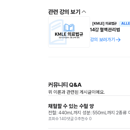
관련 강의 보기
[KMLE] 의료법규
ALL
14강 혈액관리법
강의 보러가기
커뮤니티 Q&A
위
이론과
관련된 게시글이에요.
채혈할 수 있는 수혈 양
전혈: 440mL까지 성분: 550mL까지 2종류
조회수
140
댓글
0
추천수
0