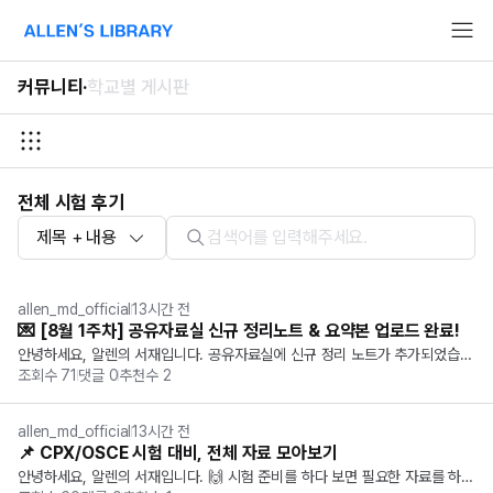
알렌의 서재 홈페이지로 이동
커뮤니티
·
학교별 게시판
전체 시험 후기
제목 + 내용
allen_md_official
13시간 전
💌 [8월 1주차] 공유자료실 신규 정리노트 & 요약본 업로드 완료!
안녕하세요, 알렌의 서재입니다. 공유자료실에 신규 정리 노트가 추가되었습니
조회수
71
댓글
0
추천수
2
다! ✨ 기종평부터 국시 노트까지 직접 정리한 다양한 학습 노트를 확인하고, 필
요한 자료를 저장하며 학습에 활용해 보세요! 📂 이번 주 업로드 목록 (총 37
개) 카테고리 자료...
allen_md_official
13시간 전
📌 CPX/OSCE 시험 대비, 전체 자료 모아보기
안녕하세요, 알렌의 서재입니다. 🙌 시험 준비를 하다 보면 필요한 자료를 하나