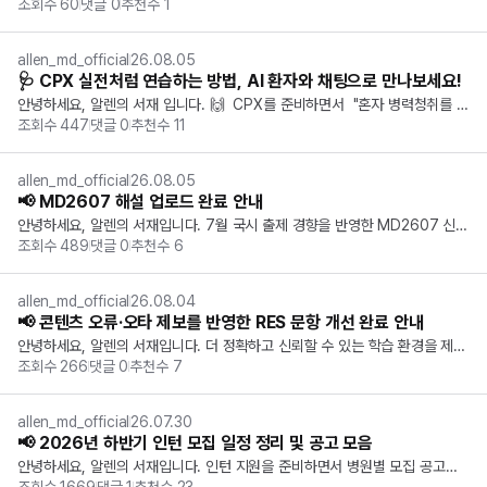
조회수
60
댓글
0
추천수
1
씩 찾아보는 데 생각보다 시간이 많이 드는데요. 그래서 곧 다가오는 CPX/OS
CE 시험을 대비하시는 분들을 위해  CPX/OSCE 자료 모아보기 를 새롭게 준
비했습니다! ...
allen_md_official
26.08.05
🩺 CPX 실전처럼 연습하는 방법, AI 환자와 채팅으로 만나보세요!
안녕하세요, 알렌의 서재 입니다. 🙌 ​ CPX를 준비하면서  "혼자 병력청취를 연
조회수
447
댓글
0
추천수
11
습하기 어렵다." ,  "실전처럼 대화하며 연습할 방법이 없을까?"  고민해보신 적 
있으신가요? 같이 연습할 사람을 구하기도 어렵고, 연습을 하더라도 무엇을 놓
쳤는지 ...
allen_md_official
26.08.05
📢 MD2607 해설 업로드 완료 안내
안녕하세요, 알렌의 서재입니다. 7월 국시 출제 경향을 반영한 MD2607 신규 
조회수
489
댓글
0
추천수
6
문항 해설 업로드가 완료 되었습니다. 🎉 📝 해설 확인 방법 나의 서재 -> 과목
별 ->  단원별 ->  MD2607 ※  나의 서재에서 확인 시, 각 단원의 가장 마...
allen_md_official
26.08.04
📢 콘텐츠 오류·오타 제보를 반영한 RES 문항 개선 완료 안내
안녕하세요, 알렌의 서재입니다. 더 정확하고 신뢰할 수 있는 학습 환경을 제공
조회수
266
댓글
0
추천수
7
하기 위해,   콘텐츠 오류·오타 제보를 바탕으로 RES 문항 개선 작업을 진행했
습니다. 소중한 의견을 보내주신 모든 분께 감사드립니다. 😊 ✨ 어떤 부분이
 개선되었나요? ...
allen_md_official
26.07.30
📢 2026년 하반기 인턴 모집 일정 정리 및 공고 모음
안녕하세요, 알렌의 서재입니다. 인턴 지원을 준비하면서 병원별 모집 공고를