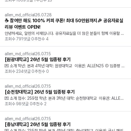
조회수
1669
댓글
1
추천수
23
 하나씩 찾아보기 번거로우셨나요? 한곳에서 편하게 확인하실 수 있도록 병원
별 모집 공고를 정리했습니다. 새로운 공고도 계속 추가할 예정이니, 지원 시
 참고해주세요! 📅 2026...
allen_md_official
26.07.28
☕ 참여만 해도 100% 커피 쿠폰! 최대 50만원까지🎉 공유자료실
리뷰 이벤트 OPEN!
안녕하세요, 알렌의 서재입니다. 공유자료실을 더 많은 분들이 함께 이용할 수
조회수
791
댓글
0
추천수
4
 있도록 리뷰 이벤트가 새롭게 돌아왔습니다! 추천 1건 + 리뷰 1건만 작성하면
 커피 쿠폰을 100% 지급 해드리며, 우수 리뷰 작성자 TOP3에게는 최대 50
만원 을 드립니다...
allen_md_official
26.07.15
[원광대학교] 26년 5월 임종평 후기
💌 소개 학년: 본과 4학년 대학: 원광대학교  이용권: ALLEN25 ① 임종평 체
조회수
234
댓글
0
추천수
0
감 난이도와 시험 후기를 작성해주세요. 이번 임종평은 전반적으로 이전보다
 체감 난이도가 조금 높았습니다. 특히 내과 계열 문제가 어렵게 느껴졌고, 순
환기·호흡기·소화...
allen_md_official
26.07.15
[순천향대학교] 26년 5월 임종평 후기
💌 소개 점수: 259점 학년: 본과 3학년 대학: 순천향대학교  이용권: ALLEN2
조회수
98
댓글
0
추천수
2
5 ① 임종평 체감 난이도와 시험 후기를 작성해주세요. 1,2 교시는 풀 만하다고 
느꼈고 3, 4교시가 많이 어려웠습니다.  산부인과 소아과가 까먹은 내용도 많
고 ...
allen_md_official
26.07.15
[충남대학교] 26년 5월 임종평 후기
💌 소개 점수: 235점 학년: 본과 4학년 대학: 충남대학교  이용권: 국시 패키