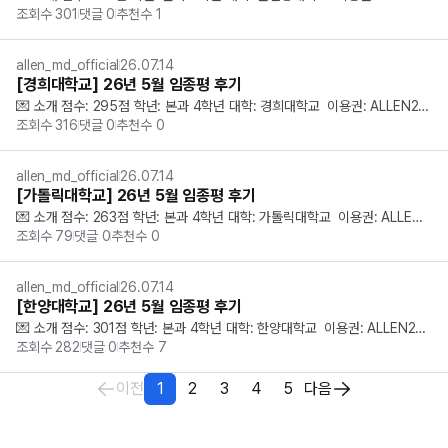
조회수
301
댓글
0
추천수
1
6 PLUS  ① 임종평 체감 난이도와 시험 후기를 작성해주세요. 개인적으로는
 2교시가 가장 어렵게 느껴졌습니다. 항생제나 치료를 묻는 문제에서도 1차 치
료보다 2...
allen_md_official
26.07.14
[경희대학교] 26년 5월 임종평 후기
💌 소개 점수: 295점 학년: 본과 4학년 대학: 경희대학교  이용권: ALLEN26
조회수
316
댓글
0
추천수
0
 PLUS  ① 임종평 체감 난이도와 시험 후기를 작성해주세요. 체감상 1교시와
 2교시는 25임종평에 비해 평이했고, 3교시와 4교시는 25임종평보다 어려웠
습니다....
allen_md_official
26.07.14
[가톨릭대학교] 26년 5월 임종평 후기
💌 소개 점수: 263점 학년: 본과 4학년 대학: 가톨릭대학교  이용권: ALLEN2
조회수
79
댓글
0
추천수
0
6 ① 임종평 체감 난이도와 시험 후기를 작성해주세요. 법규와 예방의학은 아
예 준비를 하지 않아서 그쪽은 난이도를 잘 모르겠습니다. 임종평이라 그런지 
 전반적으로 ...
allen_md_official
26.07.14
[한양대학교] 26년 5월 임종평 후기
💌 소개 점수: 301점 학년: 본과 4학년 대학: 한양대학교  이용권: ALLEN25
조회수
282
댓글
0
추천수
7
 PLUS  ① 임종평 체감 난이도와 시험 후기를 작성해주세요. 전체 시험 난이
도는 무난했습니다. 작년 11월에 본 ACM 2차보다는 쉬웠던 것 같습니다. 의료 
이전
1
2
3
4
5
다음
법...