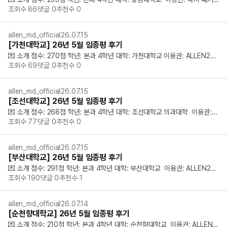
조회수
86
댓글
0
추천수
0
지 무료 체험 ① 임종평 체감 난이도와 시험 후기를 작성해주세요. 간단한 문제
가 없었던 것으로 기억합니다. 진단명을 묻는 문제가 적고 검사나 치료법을 묻
는 문제에서도 ...
allen_md_official
26.07.15
[가천대학교] 26년 5월 임종평 후기
💌 소개 점수: 270점 학년: 본과 4학년 대학: 가천대학교 이용권: ALLEN25
조회수
69
댓글
0
추천수
0
 PLUS  ① 임종평 체감 난이도와 시험 후기를 작성해주세요. 1교시 의료법규
는 평이했으나 예방의학에서 공부량 부족을 느낌. -2교시는 난이도가 증가했다 
느꼈고, ...
allen_md_official
26.07.15
[조선대학교] 26년 5월 임종평 후기
💌 소개 점수: 268점 학년: 본과 4학년 대학: 조선대학교 의과대학  이용권: A
조회수
77
댓글
0
추천수
0
LLEN26, 2025 1+2차 임종평 ① 임종평 체감 난이도와 시험 후기를 작성해
주세요. 1, 2교시는 전반적으로 평이한 난이도였고, 문제 풀이 흐름도 어느 정
도 ...
allen_md_official
26.07.15
[부산대학교] 26년 5월 임종평 후기
💌 소개 점수: 291점 학년: 본과 4학년 대학: 부산대학교  이용권: ALLEN25
조회수
190
댓글
0
추천수
1
 PLUS  ① 임종평 체감 난이도와 시험 후기를 작성해주세요. 시험중에는 두
 선지 중에 헷갈리는 문제가 꽤 있었으나,  주제나 문제형식 면에서 기출과 크
게 다르거...
allen_md_official
26.07.14
[순천향대학교] 26년 5월 임종평 후기
💌 소개 점수: 210점 학년: 본과 4학년 대학: 순천향대학교  이용권: ALLEN2