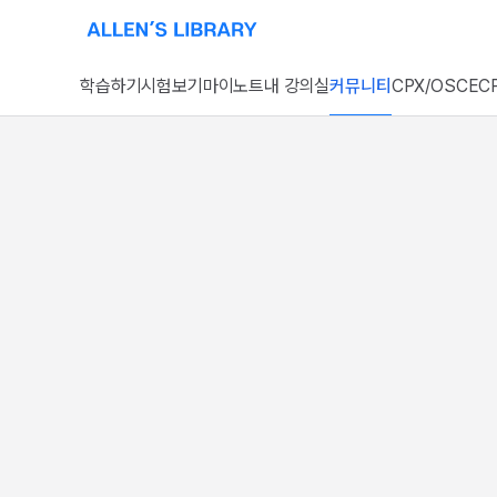
알렌의 서재 홈페이지로 이동
학습하기
시험보기
마이노트
내 강의실
커뮤니티
CPX/OSCE
CP