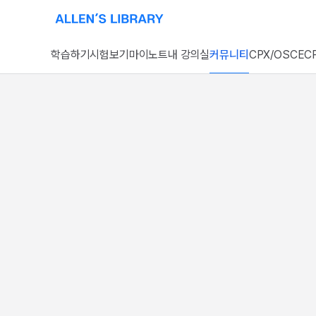
알렌의 서재 홈페이지로 이동
학습하기
시험보기
마이노트
내 강의실
커뮤니티
CPX/OSCE
CP