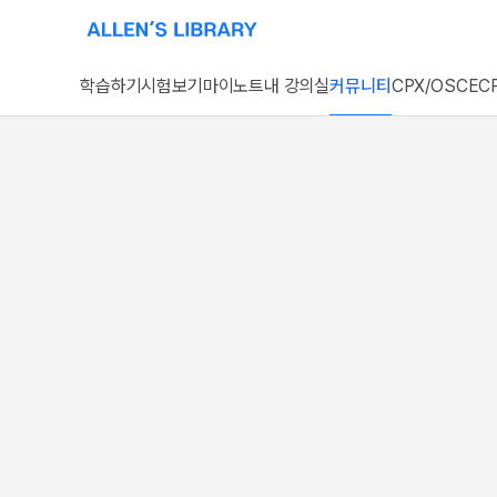
알렌의 서재 홈페이지로 이동
학습하기
시험보기
마이노트
내 강의실
커뮤니티
CPX/OSCE
CP